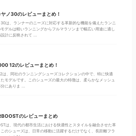
ヤノ30のレビューまとめ！
30は、ランナーのニーズに対応する革新的な機能を備えたランニ
のモデルは軽いランニングからフルマラソンまで幅広い用途に適し
計に反映されて ...
000 12のレビューまとめ！
0 12は、同社のランニングシューズコレクションの中で、特に快適
したモデルです。このシューズの最大の特徴は、柔らかなメッシュ
にありま ...
RBOOSTのレビューまとめ
BOOSTは、現代の都市生活における快適性とスタイルを融合させた革
。このシューズは、日常の移動に活躍するだけでなく、長距離フラ