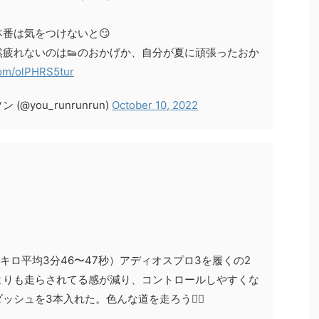
番は気をつけないと😏
疲れないのは👟のおかげか、自分が夏に頑張ったおか
.com/olPHRS5tur
(@you_runrunrun)
October 10, 2022
（キロ平均3分46〜47秒）アディオスプロ3を履くの2
よりも走らされてる感が減り、コントロールしやすくな
シュを3本入れた。色んな道を走ろう🏃‍♂️