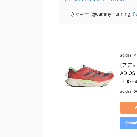
— きゃみー (@cammy_running)
F
adidas
[アディ
ADIO
ド IG
adidas I
Yah