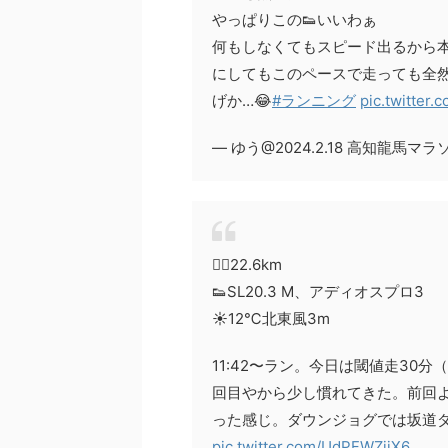
やっぱりこの👟いいわぁ
何もしなくてもスピード出るから本
にしてもこのペースで走っても全然
げか…😂
#ランニング
pic.twitter
— ゆう@2024.2.18 高知龍馬マラソン 
🏃‍♂️22.6km
👟SL20.3 M、アディオスプロ3
☀️12℃北東風3m
11:42〜ラン。今日は閾値走30分
回目やから少し慣れてきた。前回
った感じ。ダウンジョグでは坂道ダッ
pic.twitter.com/UdPFWZijX6