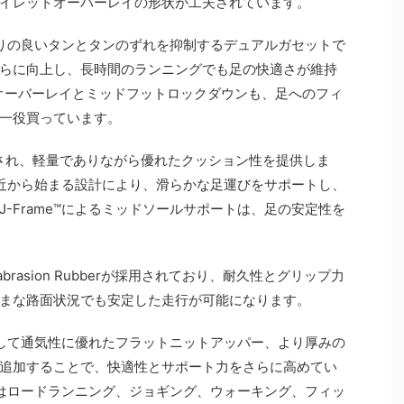
イレットオーバーレイの形状が工夫されています。
りの良いタンとタンのずれを抑制するデュアルガセットで
らに向上し、長時間のランニングでも足の快適さが維持
オーバーレイとミッドフットロックダウンも、足へのフィ
一役買っています。
用され、軽量でありながら優れたクッション性を提供しま
近から始まる設計により、滑らかな足運びをサポートし、
-Frame™によるミッドソールサポートは、足の安定性を
rasion Rubberが採用されており、耐久性とグリップ力
まな路面状況でも安定した走行が可能になります。
して通気性に優れたフラットニットアッパー、より厚みの
追加することで、快適性とサポート力をさらに高めてい
はロードランニング、ジョギング、ウォーキング、フィッ