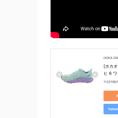
HOKA O
[ホカ
ヒ 6 
1123195
Yah