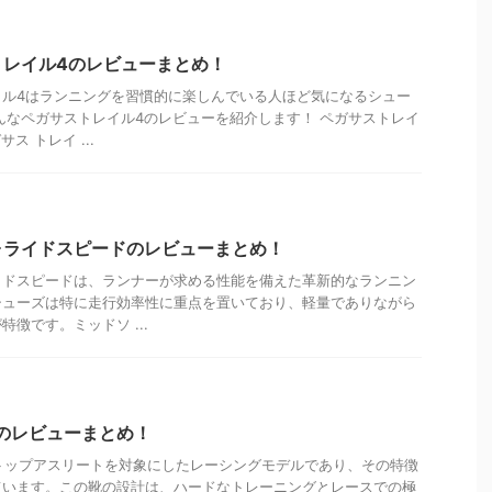
トレイル4のレビューまとめ！
イル4はランニングを習慣的に楽しんでいる人ほど気になるシュー
んなペガサストレイル4のレビューを紹介します！ ペガサストレイ
ス トレイ ...
ォライドスピードのレビューまとめ！
イドスピードは、ランナーが求める性能を備えた革新的なランニン
シューズは特に走行効率性に重点を置いており、軽量でありながら
徴です。ミッドソ ...
Dのレビューまとめ！
、トップアスリートを対象にしたレーシングモデルであり、その特徴
ています。この靴の設計は、ハードなトレーニングとレースでの極