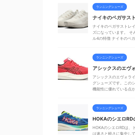
ランニングシューズ
ナイキのペガサス
ナイキのペガサストレ
ズになっています。 そ
ル4の特徴 ナイキのペガサ
ランニングシューズ
アシックスのエヴ
アシックスのエヴォラ
グシューズです。この
機能性に優れている点が特
ランニングシューズ
HOKAのシエロR
HOKAのシエロRDは
は速さと軽さに集中し