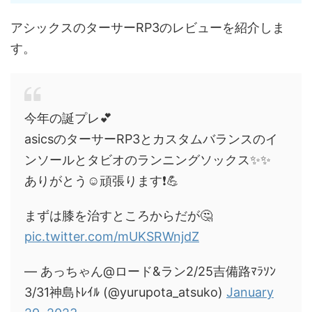
アシックスのターサーRP3のレビューを紹介しま
す。
今年の誕プレ💕
asicsのターサーRP3とカスタムバランスのイ
ンソールとタビオのランニングソックス✨✨
ありがとう☺️頑張ります❗️💪
まずは膝を治すところからだが🤔
pic.twitter.com/mUKSRWnjdZ
— あっちゃん@ロード&ラン2/25吉備路ﾏﾗｿﾝ
3/31神島ﾄﾚｲﾙ (@yurupota_atsuko)
January