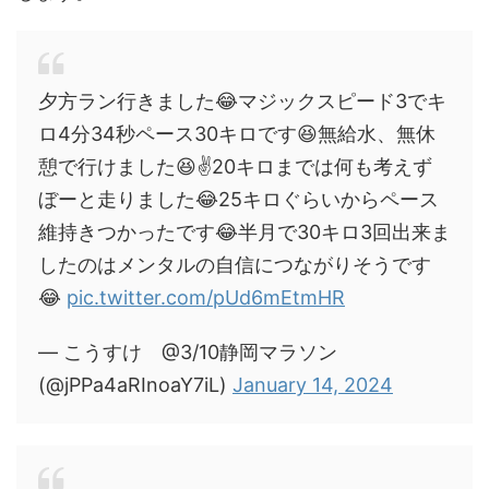
夕方ラン行きました😂マジックスピード3でキ
ロ4分34秒ペース30キロです😆無給水、無休
憩で行けました😆✌️20キロまでは何も考えず
ぼーと走りました😂25キロぐらいからペース
維持きつかったです😂半月で30キロ3回出来ま
したのはメンタルの自信につながりそうです
😂
pic.twitter.com/pUd6mEtmHR
— こうすけ @3/10静岡マラソン
(@jPPa4aRInoaY7iL)
January 14, 2024